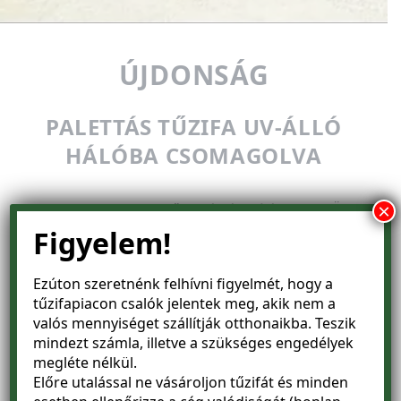
ÚJDONSÁG
PALETTÁS TŰZIFA UV-ÁLLÓ
HÁLÓBA CSOMAGOLVA
Megkezdtük raklapos tűzifa értékesítésünk az Önök
×
kényelme érdekében. Önnek csak megfelelő helyet
Figyelem!
kell keresnie a raklapos tűzifának, ahol tárolhatja,
letakarhatja és ezzel a farakás kényelmetlensége
Ezúton szeretnénk felhívni figyelmét, hogy a
már meg is szűnt.
tűzifapiacon
csalók jelentek meg
, akik nem a
valós mennyiséget szállítják otthonaikba. Teszik
mindezt számla, illetve a szükséges engedélyek
VÁLTOZATLAN ÁRON, VÁLTOZATLAN
megléte nélkül.
FELTÉTELEKKEL, DARUVAL LERAKVA!
Előre utalással ne vásároljon tűzifát és minden