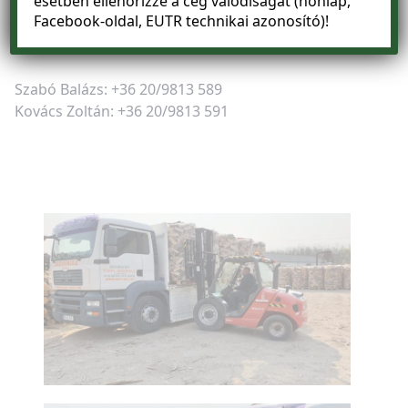
esetben ellenőrizze a cég valódiságát (honlap,
Jelenlegi árainkhoz kérem keressen fel minket az
Facebook-oldal, EUTR technikai azonosító)!
alábbi számok egyikén:
Szabó Balázs: +36 20/9813 589
Kovács Zoltán: +36 20/9813 591