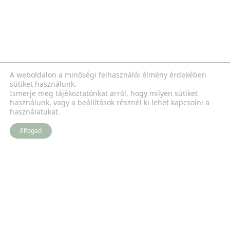
A weboldalon a minőségi felhasználói élmény érdekében
sütiket használunk.
Ismerje meg tájékoztatónkat arról, hogy milyen sütiket
használunk, vagy a
beállítások
résznél ki lehet kapcsolni a
használatukat.
Elfogad
Újdonság
Kezdőlap
Információ
Termékek
Kapcsolat
Galéria