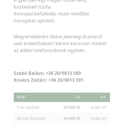
A gyertyán egy magas fűtőértékű,
közkedvelt tűzifa.
Könnyed befülledés miatt mielőbbi
hasogatás ajánlott.
Megrendelésért illetve jelenlegi árainkról
való érdeklődésért kérem keressen minket
az alábbi telefonszámok egyikén:
Szabó Balázs: +36 20/9813 589
Kovács Zoltán: +36 20/9813 591
MÉRET
ÁR
M.E.
1 m
hasított
59 500 Ft
erdei m³
25 cm
fűrészelt
59 900 Ft
erdei m³